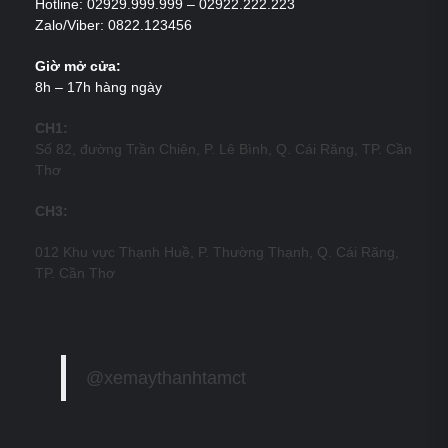
Hotline: 02929.999.999 – 02922.222.223
Zalo/Viber: 0822.123456
Giờ mở cửa:
8h – 17h hàng ngày
CH1:
Số 82, đường Trần Chiên, P. Lê Bình, Q. Cái Răng, TP. Cần
Thơ
CH3:
012 Khu vực Thạnh Huề, P. Thường Thạnh, Q. Cái Răng,
TP. Cần Thơ
@xemaythanhtamct