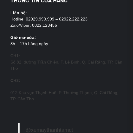
THÔNG TIN CỬA HÀNG
Liên hệ:
Hotline: 02929.999.999 – 02922.222.223
Zalo/Viber: 0822.123456
Giờ mở cửa:
8h – 17h hàng ngày
CH1:
Số 82, đường Trần Chiên, P. Lê Bình, Q. Cái Răng, TP. Cần
Thơ
CH3:
012 Khu vực Thạnh Huề, P. Thường Thạnh, Q. Cái Răng,
TP. Cần Thơ
@xemaythanhtamct