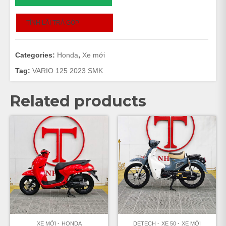
125
-
TÍNH LÃI TRẢ GÓP
2025
-
165576
Categories:
Honda
,
Xe mới
quantity
Tag:
VARIO 125 2023 SMK
Related products
XE MỚI
HONDA
DETECH
XE 50
XE MỚI