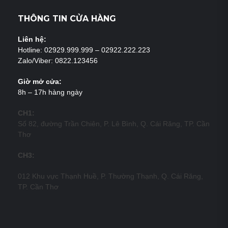
THÔNG TIN CỬA HÀNG
Liên hệ:
Hotline: 02929.999.999 – 02922.222.223
Zalo/Viber: 0822.123456
Giờ mở cửa:
8h – 17h hàng ngày
CH1:
Số 82, đường Trần Chiên, P. Lê Bình, Q. Cái Răng, TP. Cần
Thơ
CH3:
012 Khu vực Thạnh Huề, P. Thường Thạnh, Q. Cái Răng,
TP. Cần Thơ