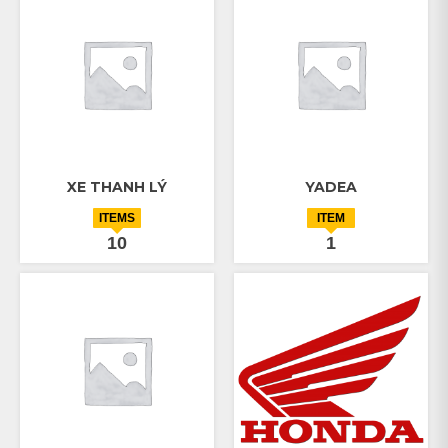
XE THANH LÝ
YADEA
ITEMS
ITEM
10
1