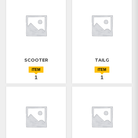
SCOOTER
TAILG
ITEM
ITEM
1
1