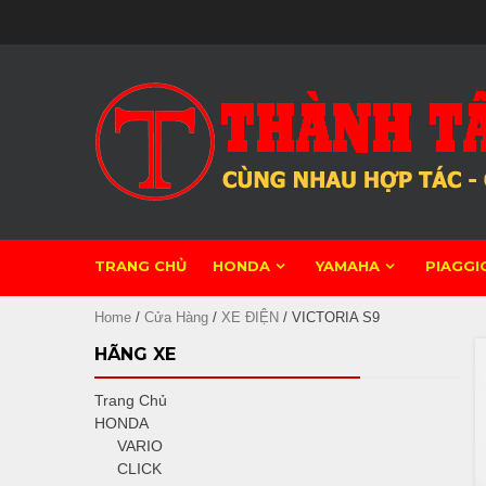
Skip
to
content
TRANG CHỦ
HONDA
YAMAHA
PIAGGI
Home
/
Cửa Hàng
/
XE ĐIỆN
/ VICTORIA S9
HÃNG XE
Trang Chủ
HONDA
VARIO
CLICK