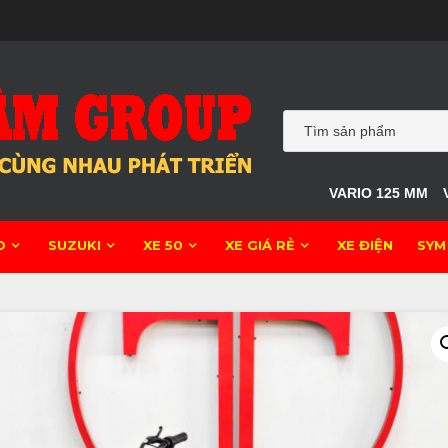
VARIO 125 MM
O
SUZUKI
XE 50
XE GIÁ RẺ
XE ĐIỆN
SYM