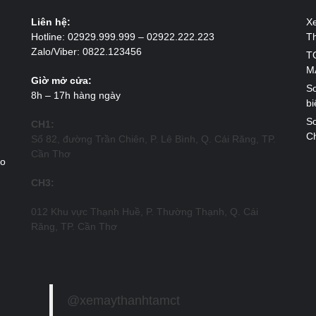
Liên hệ:
X
Hotline: 02929.999.999 – 02922.222.223
T
Zalo/Viber: 0822.123456
T
M
Giờ mở cửa:
So
8h – 17h hàng ngày
bi
So
CH1:
Ch
Số 82, đường Trần Chiên, P. Lê Bình, Q. Cái Răng, TP.
Cần Thơ
ao
CH3:
012 Khu vực Thạnh Huề, P. Thường Thạnh, Q. Cái
Răng, TP. Cần Thơ
@xemaythanhtamct