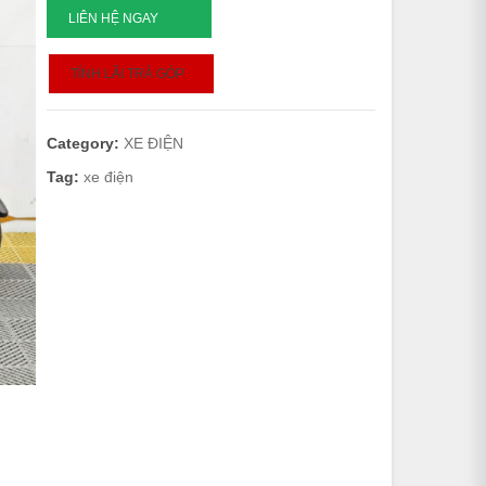
VICTORIA
LIÊN HỆ NGAY
S9
quantity
TÍNH LÃI TRẢ GÓP
Category:
XE ĐIỆN
Tag:
xe điện