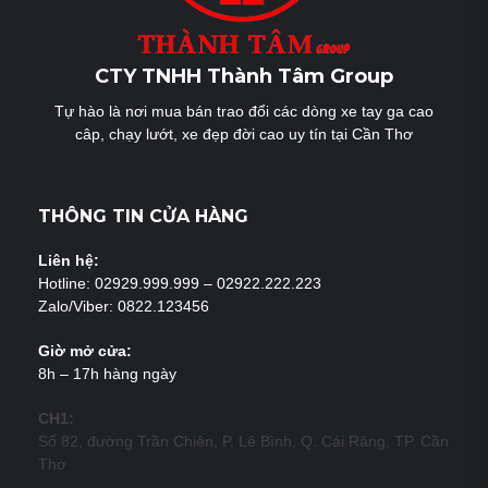
CTY TNHH Thành Tâm Group
Tự hào là nơi mua bán trao đổi các dòng xe tay ga cao
câp, chạy lướt, xe đẹp đời cao uy tín tại Cần Thơ
THÔNG TIN CỬA HÀNG
Liên hệ:
Hotline: 02929.999.999 – 02922.222.223
Zalo/Viber: 0822.123456
Giờ mở cửa:
8h – 17h hàng ngày
CH1:
Số 82, đường Trần Chiên, P. Lê Bình, Q. Cái Răng, TP. Cần
Thơ