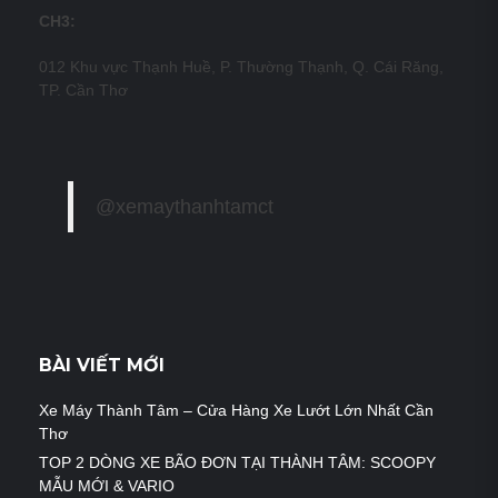
CH3:
012 Khu vực Thạnh Huề, P. Thường Thạnh, Q. Cái Răng,
TP. Cần Thơ
@xemaythanhtamct
BÀI VIẾT MỚI
Xe Máy Thành Tâm – Cửa Hàng Xe Lướt Lớn Nhất Cần
Thơ
TOP 2 DÒNG XE BÃO ĐƠN TẠI THÀNH TÂM: SCOOPY
MẪU MỚI & VARIO