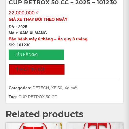
CUP RETROX 50 CC – 2025 – 101230
22,000,000
₫
GIÁ XE THAY ĐỔI THEO NGÀY
Đời: 2025
Màu: XÁM XI MĂNG
Bảo hành máy 6 tháng – Ắc quy 3 tháng
SK: 101230
CUP
LIÊN HỆ NGAY
RETROX
50
TÍNH LÃI TRẢ GÓP
CC
-
2025
Categories:
DETECH
,
XE 50
,
Xe mới
-
101230
Tag:
CUP RETROX 50 CC
quantity
Related products