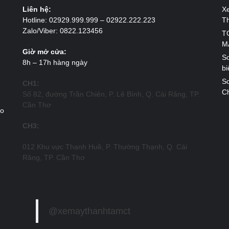
Liên hệ:
X
Hotline: 02929.999.999 – 02922.222.223
T
Zalo/Viber: 0822.123456
T
M
Giờ mở cửa:
So
8h – 17h hàng ngày
bi
So
CH1:
Ch
Số 82, đường Trần Chiên, P. Lê Bình, Q. Cái Răng, TP.
Cần Thơ
ao
CH3:
012 Khu vực Thạnh Huề, P. Thường Thạnh, Q. Cái
Răng, TP. Cần Thơ
@xemaythanhtamct