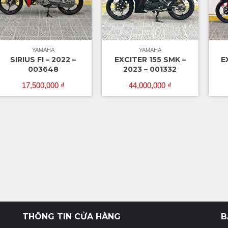
YAMAHA
YAMAHA
SIRIUS FI – 2022 –
EXCITER 155 SMK –
E
003648
2023 – 001332
17,500,000
₫
44,000,000
₫
THÔNG TIN CỬA HÀNG
B