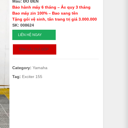
Màu: ĐỎ ĐEN
Bảo hành máy 6 tháng – Ắc quy 3 tháng
Bao máy zin 100% – Bao sang tên
Tặng gói vệ sinh, tân trang trị giá 3.000.000
SK: 008624
EXCITER
LIÊN HỆ NGAY
155
SMK
TÍNH LÃI TRẢ GÓP
-
2021
-
Category:
Yamaha
008624
quantity
Tag:
Exciter 155