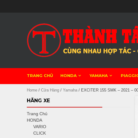
Skip
to
content
TRANG CHỦ
HONDA
YAMAHA
PIAGGI
Home
/
Cửa Hàng
/
Yamaha
/ EXCITER 155 SMK – 2021 – 0
HÃNG XE
Trang Chủ
HONDA
VARIO
CLICK