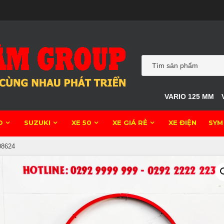
VARIO 125 MM
O
SUZUKI
XE 50
XE GIÁ RẺ
XE ĐIỆN
SYM
08624