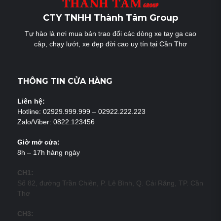
CTY TNHH Thành Tâm Group
Tự hào là nơi mua bán trao đổi các dòng xe tay ga cao
câp, chạy lướt, xe đẹp đời cao uy tín tại Cần Thơ
THÔNG TIN CỬA HÀNG
Liên hệ:
Hotline: 02929.999.999 – 02922.222.223
Zalo/Viber: 0822.123456
Giờ mở cửa:
8h – 17h hàng ngày
CH1:
Số 82, đường Trần Chiên, P. Lê Bình, Q. Cái Răng, TP. Cần
Thơ
CH3: