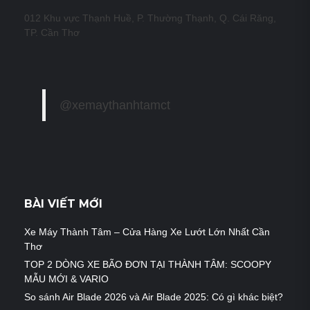
012 Khu vực Thạnh Huề, P. Thường Thạnh, Q. Cái Răng,
TP. Cần Thơ
@xemaythanhtamct
BÀI VIẾT MỚI
Xe Máy Thành Tâm – Cửa Hàng Xe Lướt Lớn Nhất Cần
Thơ
TOP 2 DÒNG XE BÃO ĐƠN TẠI THÀNH TÂM: SCOOPY
MẪU MỚI & VARIO
So sánh Air Blade 2026 và Air Blade 2025: Có gì khác biệt?