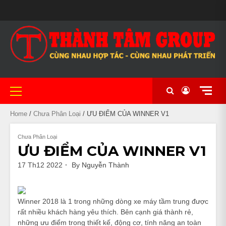
Skip
MAIN
to
BẢO
CẦM
CHÍNH
CỬA
CỬA
GIỎ
LIÊN
#20
MẪU
NHIỀU
XE
XE
XE
XE
NHÀ
TÀI
THANH
TIN
TRANG
XE
SLIDER
content
HÀNH
ĐỒ
SÁCH
HÀNG
HÀNG
HÀNG
HỆ
(KHÔNG
MÃ
DÒNG
CHẠY
CÔN
NỮ
PHÂN
NGHỈ
KHOẢN
TOÁN
TỨC
CHỦ
MÁY
BẢO
XE
ĐỀ)
ĐA
XE
LƯỚT
TAY
ĐẸP
KHỐI
KHÁCH
UY
MẬT
MÁY
DẠNG
NHẬP
THỂ
LỚN
SẠN
TÍN
CHẤT
KHẨU
THAO
TẠI
LƯỢNG
CẦN
TẠI
THƠ
Primary
CẦN
Menu
THƠ
Home
/
Chưa Phân Loại
/ ƯU ĐIỂM CỦA WINNER V1
Chưa Phân Loại
ƯU ĐIỂM CỦA WINNER V1
17 Th12 2022
By
Nguyễn Thành
Winner 2018 là 1 trong những dòng xe máy tầm trung được
rất nhiều khách hàng yêu thích. Bên cạnh giá thành rẻ,
những ưu điểm trong thiết kế, động cơ, tính năng an toàn