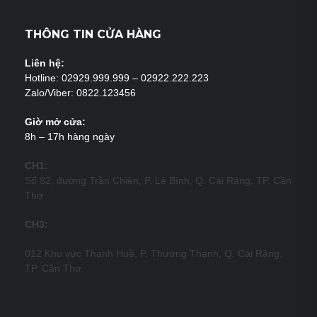
THÔNG TIN CỬA HÀNG
Liên hệ:
Hotline: 02929.999.999 – 02922.222.223
Zalo/Viber: 0822.123456
Giờ mở cửa:
8h – 17h hàng ngày
CH1:
Số 82, đường Trần Chiên, P. Lê Bình, Q. Cái Răng, TP. Cần
Thơ
CH3:
012 Khu vực Thạnh Huề, P. Thường Thạnh, Q. Cái Răng,
TP. Cần Thơ