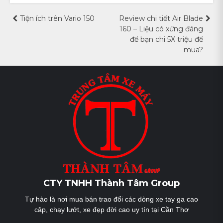
Điều
Tiện ích trên Vario 150
Review chi tiết Air Blade
160 – Liệu có xứng đáng
hướng
để bạn chi 5X triệu để
mua?
bài
viết
CTY TNHH Thành Tâm Group
Tự hào là nơi mua bán trao đổi các dòng xe tay ga cao
câp, chạy lướt, xe đẹp đời cao uy tín tại Cần Thơ