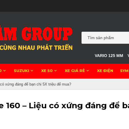
VARIO 125 MM
O
SUZUKI
XE 50
XE GIÁ RẺ
XE ĐIỆN
SYM
u có xứng đáng để bạn chi 5X triệu để mua?
de 160 – Liệu có xứng đáng để 