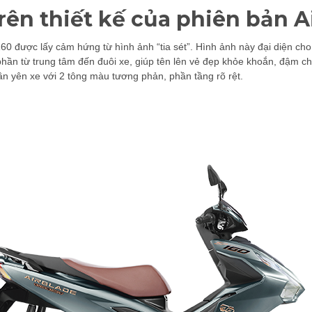
rên thiết kế của phiên bản A
 160 được lấy cảm hứng từ hình ảnh “tia sét”. Hình ảnh này đại diện 
hần từ trung tâm đến đuôi xe, giúp tên lên vẻ đẹp khỏe khoắn, đậm chấ
hần yên xe với 2 tông màu tương phản, phần tầng rõ rệt.