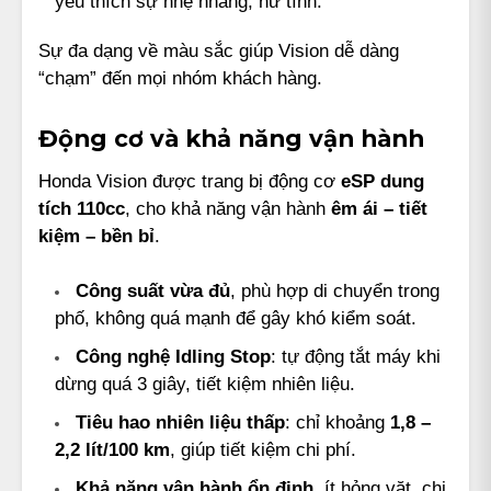
yêu thích sự nhẹ nhàng, nữ tính.
Sự đa dạng về màu sắc giúp Vision dễ dàng
“chạm” đến mọi nhóm khách hàng.
Động cơ và khả năng vận hành
Honda Vision được trang bị động cơ
eSP dung
tích 110cc
, cho khả năng vận hành
êm ái – tiết
kiệm – bền bỉ
.
Công suất vừa đủ
, phù hợp di chuyển trong
phố, không quá mạnh để gây khó kiểm soát.
Công nghệ Idling Stop
: tự động tắt máy khi
dừng quá 3 giây, tiết kiệm nhiên liệu.
Tiêu hao nhiên liệu thấp
: chỉ khoảng
1,8 –
2,2 lít/100 km
, giúp tiết kiệm chi phí.
Khả năng vận hành ổn định
, ít hỏng vặt, chi