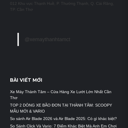
012 Khu vực Thạnh Huề, P. Thường Thạnh, Q. Cái Răng,
TP. Cần Thơ
@xemaythanhtamct
BÀI VIẾT MỚI
Xe Máy Thành Tâm – Cửa Hàng Xe Lướt Lớn Nhất Cần
Thơ
TOP 2 DÒNG XE BÃO ĐƠN TẠI THÀNH TÂM: SCOOPY
MẪU MỚI & VARIO
So sánh Air Blade 2026 và Air Blade 2025: Có gì khác biệt?
So Sánh Click Và Vario: 7 Điểm Khác Biệt Mà Anh Em Chơi