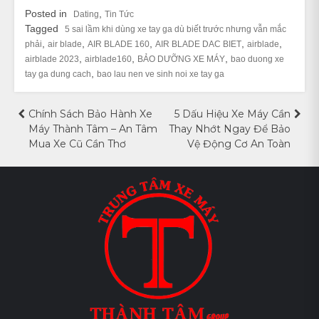
Posted in
,
Dating
Tin Tức
Tagged
5 sai lầm khi dùng xe tay ga dù biết trước nhưng vẫn mắc
,
,
,
,
,
phải
air blade
AIR BLADE 160
AIR BLADE DAC BIET
airblade
,
,
,
airblade 2023
airblade160
BẢO DƯỠNG XE MÁY
bao duong xe
,
tay ga dung cach
bao lau nen ve sinh noi xe tay ga
Điều
Chính Sách Bảo Hành Xe
5 Dấu Hiệu Xe Máy Cần
Máy Thành Tâm – An Tâm
Thay Nhớt Ngay Để Bảo
hướng
Mua Xe Cũ Cần Thơ
Vệ Động Cơ An Toàn
bài
viết