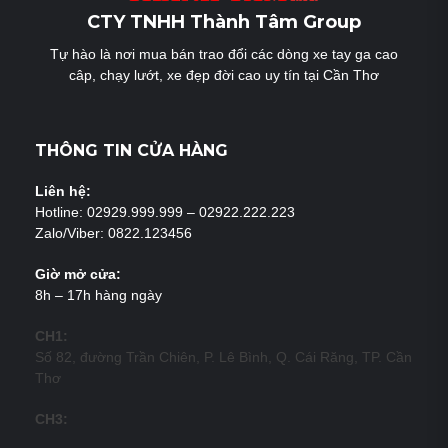
CTY TNHH Thành Tâm Group
Tự hào là nơi mua bán trao đổi các dòng xe tay ga cao
câp, chạy lướt, xe đẹp đời cao uy tín tại Cần Thơ
THÔNG TIN CỬA HÀNG
Liên hệ:
Hotline: 02929.999.999 – 02922.222.223
Zalo/Viber: 0822.123456
Giờ mở cửa:
8h – 17h hàng ngày
CH1:
Số 82, đường Trần Chiên, P. Lê Bình, Q. Cái Răng, TP. Cần
Thơ
CH3: