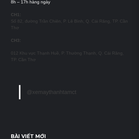
8h – 17h hàng ngày
CH1:
Số 82, đường Trần Chiên, P. Lê Bình, Q. Cái Răng, TP. Cần
Thơ
CH3:
012 Khu vực Thạnh Huề, P. Thường Thạnh, Q. Cái Răng,
TP. Cần Thơ
@xemaythanhtamct
BÀI VIẾT MỚI