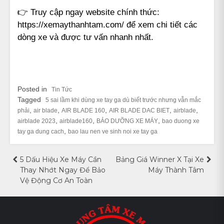
👉 Truy cập ngay website chính thức:
https://xemaythanhtam.com/ để xem chi tiết các
dòng xe và được tư vấn nhanh nhất.
Posted in
Tin Tức
Tagged
5 sai lầm khi dùng xe tay ga dù biết trước nhưng vẫn mắc
,
,
,
,
,
phải
air blade
AIR BLADE 160
AIR BLADE DAC BIET
airblade
,
,
,
airblade 2023
airblade160
BẢO DƯỠNG XE MÁY
bao duong xe
,
tay ga dung cach
bao lau nen ve sinh noi xe tay ga
Điều
5 Dấu Hiệu Xe Máy Cần
Bảng Giá Winner X Tại Xe
Thay Nhớt Ngay Để Bảo
Máy Thành Tâm
hướng
Vệ Động Cơ An Toàn
bài
viết