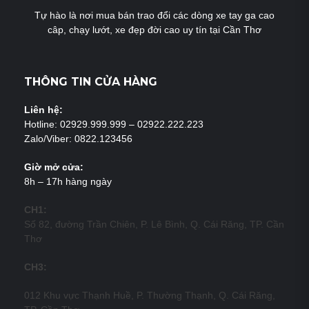
Tự hào là nơi mua bán trao đổi các dòng xe tay ga cao
câp, chạy lướt, xe đẹp đời cao uy tín tại Cần Thơ
THÔNG TIN CỬA HÀNG
Liên hệ:
Hotline: 02929.999.999 – 02922.222.223
Zalo/Viber: 0822.123456
Giờ mở cửa:
8h – 17h hàng ngày
CH1:
Số 82, đường Trần Chiên, P. Lê Bình, Q. Cái Răng, TP. Cần
Thơ
CH3:
012 Khu vực Thạnh Huề, P. Thường Thạnh, Q. Cái Răng,