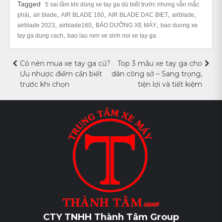
Tagged
5 sai lầm khi dùng xe tay ga dù biết trước nhưng vẫn mắc
,
,
,
,
,
phải
air blade
AIR BLADE 160
AIR BLADE DAC BIET
airblade
,
,
,
airblade 2023
airblade160
BẢO DƯỠNG XE MÁY
bao duong xe
,
tay ga dung cach
bao lau nen ve sinh noi xe tay ga
Điều
Có nên mua xe tay ga cũ?
Top 3 mẫu xe tay ga cho
Ưu nhược điểm cần biết
dân công sở – Sang trọng,
hướng
trước khi chọn
tiện lợi và tiết kiệm
bài
viết
CTY TNHH Thành Tâm Group