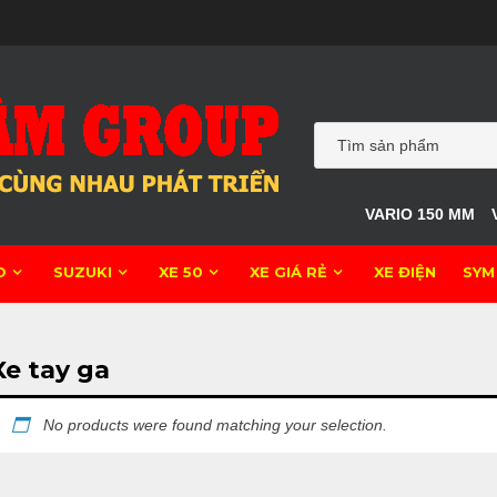
VARIO 150 MM
O
SUZUKI
XE 50
XE GIÁ RẺ
XE ĐIỆN
SYM
Xe tay ga
No products were found matching your selection.