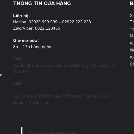
THÔNG TIN CỬA HÀNG
B
Liên hệ:
X
Hotline: 02929.999.999 – 02922.222.223
T
Zalo/Viber: 0822.123456
T
M
Giờ mở cửa:
So
8h – 17h hàng ngày
bi
So
CH1:
Ch
Số 82, đường Trần Chiên, P. Lê Bình, Q. Cái Răng, TP.
Cần Thơ
ao
CH3:
012 Khu vực Thạnh Huề, P. Thường Thạnh, Q. Cái
Răng, TP. Cần Thơ
@xemaythanhtamct