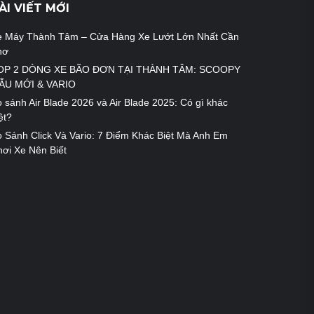
ÀI VIẾT MỚI
e Máy Thành Tâm – Cửa Hàng Xe Lướt Lớn Nhất Cần
hơ
OP 2 DÒNG XE BÃO ĐƠN TẠI THÀNH TÂM: SCOOPY
ẪU MỚI & VARIO
 sánh Air Blade 2026 và Air Blade 2025: Có gì khác
ệt?
 Sánh Click Và Vario: 7 Điểm Khác Biệt Mà Anh Em
ơi Xe Nên Biết