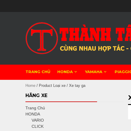
Skip
to
content
TRANG CHỦ
HONDA
YAMAHA
PIAGGI
Home
/ Product Loại xe / Xe tay ga
HÃNG XE
Trang Chủ
HONDA
VARIO
CLICK