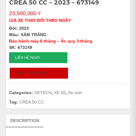
CREA 50 CC – 2023 – 673149
23,500,000
₫
GIÁ XE THAY ĐỔI THEO NGÀY
Đời: 2023
Màu: XÁM TRẮNG
Bảo hành máy 6 tháng – Ắc quy 3 tháng
SK: 673149
CREA
LIÊN HỆ NGAY
50
CC
TÍNH LÃI TRẢ GÓP
-
2023
-
Categories:
DETECH
,
XE 50
,
Xe mới
673149
quantity
Tag:
CREA 50 CC
DESCRIPTION