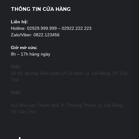
THÔNG TIN CỬA HÀNG
Liên hệ:
Hotline: 02929.999.999 – 02922.222.223
Zalo/Viber: 0822.123456
Giờ mở cửa:
8h – 17h hàng ngày
CH1:
Số 82, đường Trần Chiên, P. Lê Bình, Q. Cái Răng, TP. Cần
Thơ
CH3:
012 Khu vực Thạnh Huề, P. Thường Thạnh, Q. Cái Răng,
TP. Cần Thơ