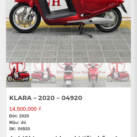
KLARA – 2020 – 04920
14,500,000
₫
Đời: 2020
Màu: đỏ
SK: 04920