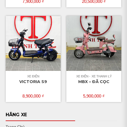
7,900,000
₫
20,500,000
₫
XE ĐIỆN
XE ĐIỆN
XE THANH LÝ
VICTORIA S9
MBX – ĐÃ CỌC
8,900,000
₫
5,900,000
₫
HÃNG XE
Trang Chủ