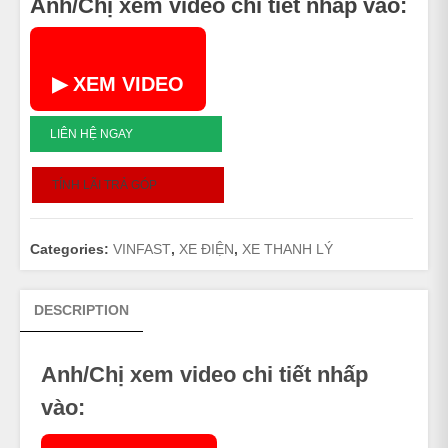
Anh/Chị xem video chi tiết nhấp vào:
▶ XEM VIDEO
KLARA
LIÊN HỆ NGAY
-
2020
TÍNH LÃI TRẢ GÓP
-
04920
quantity
Categories:
VINFAST
,
XE ĐIỆN
,
XE THANH LÝ
DESCRIPTION
Anh/Chị xem video chi tiết nhấp
vào: