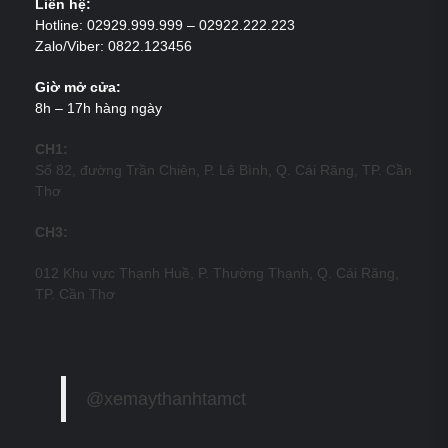
Liên hệ:
Hotline: 02929.999.999 – 02922.222.223
Zalo/Viber: 0822.123456
Giờ mở cửa:
8h – 17h hàng ngày
CH1:
Số 82, đường Trần Chiên, P. Lê Bình, Q. Cái Răng, TP. Cần
Thơ
CH3:
012 Khu vực Thạnh Huề, P. Thường Thạnh, Q. Cái Răng,
TP. Cần Thơ
@xemaythanhtamct