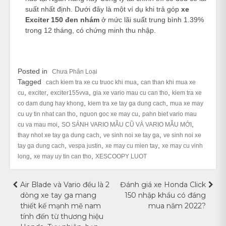
suất nhất định. Dưới đây là một ví dụ khi trả góp
xe
Exciter 150 đen nhám
ở mức lãi suất trung bình 1.39%
trong 12 tháng, có chứng minh thu nhập.
Posted in
Chưa Phân Loại
Tagged
,
cach kiem tra xe cu truoc khi mua
can than khi mua xe
,
,
,
,
cu
exciter
exciter155vva
gia xe vario mau cu can tho
kiem tra xe
,
,
co dam dung hay khong
kiem tra xe tay ga dung cach
mua xe may
,
,
cu uy tin nhat can tho
nguon goc xe may cu
pahn biet vario mau
,
,
cu va mau moi
SO SÁNH VARIO MẪU CŨ VÀ VARIO MẪU MỚI
,
,
thay nhot xe tay ga dung cach
ve sinh noi xe tay ga
ve sinh noi xe
,
,
,
tay ga dung cach
vespa justin
xe may cu mien tay
xe may cu vinh
,
,
long
xe may uy tin can tho
XESCOOPY LUOT
Điều
Air Blade và Vario đều là 2
Đánh giá xe Honda Click
dòng xe tay ga mang
150 nhập khẩu có đáng
hướng
thiết kế mạnh mẽ nam
mua năm 2022?
tính đến từ thương hiệu