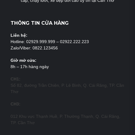
câp, chạy lướt, xe đẹp đời cao uy tín tại Cần Thơ
THÔNG TIN CỬA HÀNG
Liên hệ:
Hotline: 02929.999.999 – 02922.222.223
Zalo/Viber: 0822.123456
Giờ mở cửa:
8h – 17h hàng ngày
CH1:
Số 82, đường Trần Chiên, P. Lê Bình, Q. Cái Răng, TP. Cần
Thơ
CH3:
012 Khu vực Thạnh Huề, P. Thường Thạnh, Q. Cái Răng,
TP. Cần Thơ