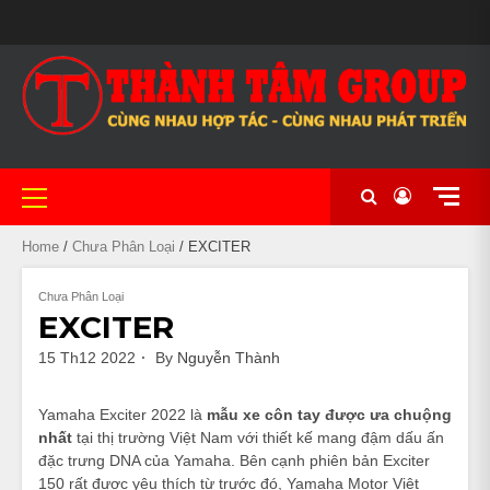
Skip
MAIN
to
BẢO
CẦM
CHÍNH
CỬA
CỬA
GIỎ
LIÊN
#20
MẪU
NHIỀU
XE
XE
XE
XE
NHÀ
TÀI
THANH
TIN
TRANG
XE
SLIDER
content
HÀNH
ĐỒ
SÁCH
HÀNG
HÀNG
HÀNG
HỆ
(KHÔNG
MÃ
DÒNG
CHẠY
CÔN
NỮ
PHÂN
NGHỈ
KHOẢN
TOÁN
TỨC
CHỦ
MÁY
BẢO
XE
ĐỀ)
ĐA
XE
LƯỚT
TAY
ĐẸP
KHỐI
KHÁCH
UY
MẬT
MÁY
DẠNG
NHẬP
THỂ
LỚN
SẠN
TÍN
CHẤT
KHẨU
THAO
TẠI
LƯỢNG
CẦN
TẠI
THƠ
Primary
CẦN
Menu
THƠ
Home
/
Chưa Phân Loại
/ EXCITER
Chưa Phân Loại
EXCITER
15 Th12 2022
By
Nguyễn Thành
Yamaha Exciter 2022 là
mẫu xe côn tay được ưa chuộng
nhất
tại thị trường Việt Nam với thiết kế mang đậm dấu ấn
đặc trưng DNA của Yamaha. Bên cạnh phiên bản Exciter
150 rất được yêu thích từ trước đó, Yamaha Motor Việt