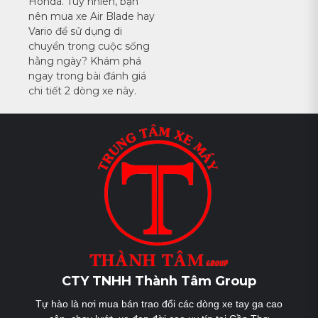
bài
Honda. Tuy nhiên, bạn
nên mua xe Air Blade hay
viết
Vario để sử dụng di
chuyển trong cuộc sống
hằng ngày? Khám phá
ngay trong bài đánh giá
chi tiết 2 dòng xe này.
CTY TNHH Thành Tâm Group
Tự hào là nơi mua bán trao đổi các dòng xe tay ga cao