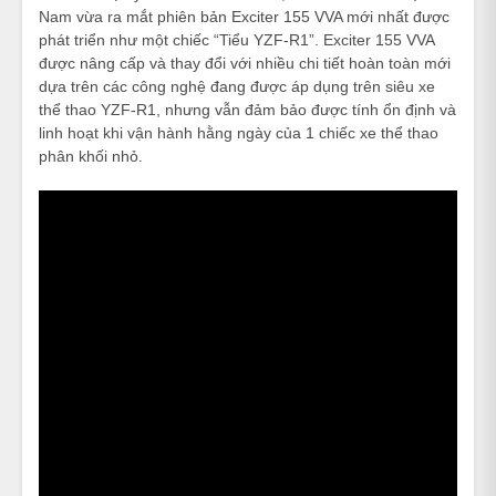
Nam vừa ra mắt phiên bản Exciter 155 VVA mới nhất được
phát triển như một chiếc “Tiểu YZF-R1”. Exciter 155 VVA
được nâng cấp và thay đổi với nhiều chi tiết hoàn toàn mới
dựa trên các công nghệ đang được áp dụng trên siêu xe
thể thao YZF-R1, nhưng vẫn đảm bảo được tính ổn định và
linh hoạt khi vận hành hằng ngày của 1 chiếc xe thể thao
phân khối nhỏ.