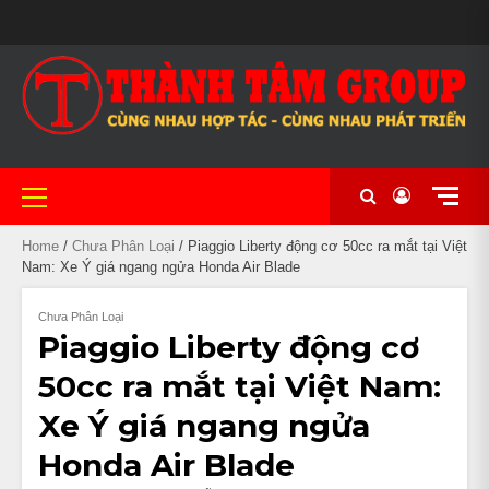
Skip
MAIN
to
BẢO
CẦM
CHÍNH
CỬA
CỬA
GIỎ
LIÊN
#20
MẪU
NHIỀU
XE
XE
XE
XE
NHÀ
TÀI
THANH
TIN
TRANG
XE
SLIDER
content
HÀNH
ĐỒ
SÁCH
HÀNG
HÀNG
HÀNG
HỆ
(KHÔNG
MÃ
DÒNG
CHẠY
CÔN
NỮ
PHÂN
NGHỈ
KHOẢN
TOÁN
TỨC
CHỦ
MÁY
BẢO
XE
ĐỀ)
ĐA
XE
LƯỚT
TAY
ĐẸP
KHỐI
KHÁCH
UY
MẬT
MÁY
DẠNG
NHẬP
THỂ
LỚN
SẠN
TÍN
CHẤT
KHẨU
THAO
TẠI
LƯỢNG
CẦN
TẠI
THƠ
Primary
CẦN
Menu
THƠ
Home
/
Chưa Phân Loại
/ Piaggio Liberty động cơ 50cc ra mắt tại Việt
Nam: Xe Ý giá ngang ngửa Honda Air Blade
Chưa Phân Loại
Piaggio Liberty động cơ
50cc ra mắt tại Việt Nam:
Xe Ý giá ngang ngửa
Honda Air Blade