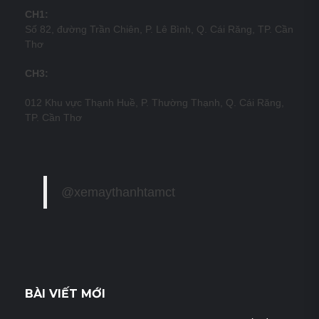
CH1:
Số 82, đường Trần Chiên, P. Lê Bình, Q. Cái Răng, TP. Cần
Thơ
CH3:
012 Khu vực Thạnh Huề, P. Thường Thạnh, Q. Cái Răng,
TP. Cần Thơ
@xemaythanhtamct
BÀI VIẾT MỚI