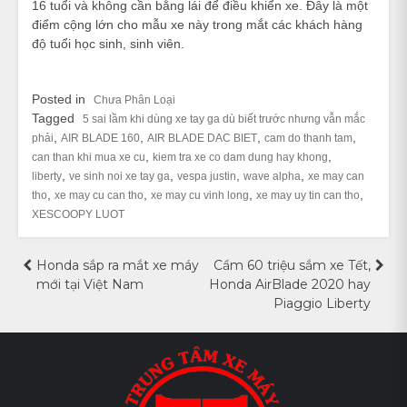
16 tuổi và không cần bằng lái để điều khiển xe. Đây là một
điểm cộng lớn cho mẫu xe này trong mắt các khách hàng
độ tuổi học sinh, sinh viên.
Posted in
Chưa Phân Loại
Tagged
5 sai lầm khi dùng xe tay ga dù biết trước nhưng vẫn mắc
,
,
,
,
phải
AIR BLADE 160
AIR BLADE DAC BIET
cam do thanh tam
,
,
can than khi mua xe cu
kiem tra xe co dam dung hay khong
,
,
,
,
liberty
ve sinh noi xe tay ga
vespa justin
wave alpha
xe may can
,
,
,
,
tho
xe may cu can tho
xe may cu vinh long
xe may uy tin can tho
XESCOOPY LUOT
Điều
Honda sắp ra mắt xe máy
Cầm 60 triệu sắm xe Tết,
mới tại Việt Nam
Honda AirBlade 2020 hay
hướng
Piaggio Liberty
bài
viết