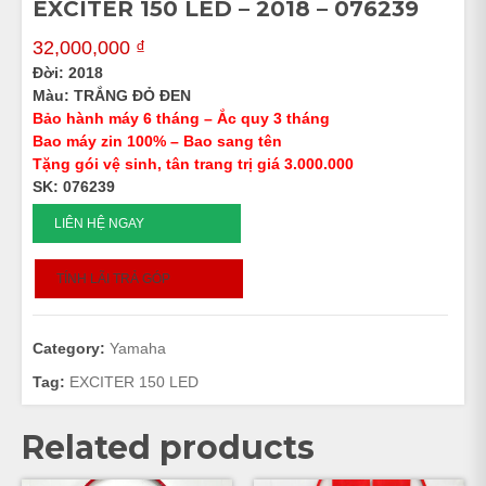
EXCITER 150 LED – 2018 – 076239
32,000,000
₫
Đời: 2018
Màu: TRẮNG ĐỎ ĐEN
Bảo hành máy 6 tháng – Ắc quy 3 tháng
Bao máy zin 100% – Bao sang tên
Tặng gói vệ sinh, tân trang trị giá 3.000.000
SK: 076239
EXCITER
LIÊN HỆ NGAY
150
LED
TÍNH LÃI TRẢ GÓP
-
2018
-
Category:
Yamaha
076239
quantity
Tag:
EXCITER 150 LED
Related products