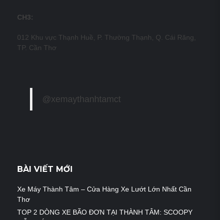
CH3:
012 Khu vực Thạnh Huề, P. Thường Thạnh, Q. Cái Răng,
TP. Cần Thơ
@xemaythanhtamct
BÀI VIẾT MỚI
Xe Máy Thành Tâm – Cửa Hàng Xe Lướt Lớn Nhất Cần
Thơ
TOP 2 DÒNG XE BÃO ĐƠN TẠI THÀNH TÂM: SCOOPY