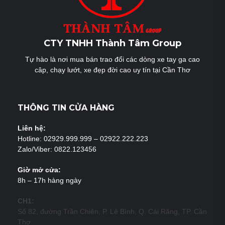
CTY TNHH Thành Tâm Group
Tự hào là nơi mua bán trao đổi các dòng xe tay ga cao
câp, chạy lướt, xe đẹp đời cao uy tín tại Cần Thơ
THÔNG TIN CỬA HÀNG
Liên hệ:
Hotline: 02929.999.999 – 02922.222.223
Zalo/Viber: 0822.123456
Giờ mở cửa:
8h – 17h hàng ngày
CH1:
Số 82, đường Trần Chiên, P. Lê Bình, Q. Cái Răng, TP. Cần
Thơ