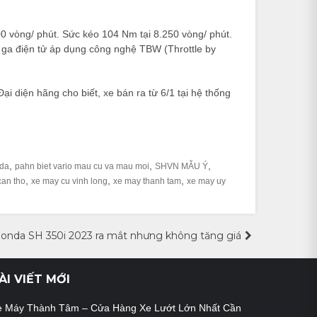
 vòng/ phút. Sức kéo 104 Nm tại 8.250 vòng/ phút.
g ga điện tử áp dụng công nghệ TBW (Throttle by
i diện hãng cho biết, xe bán ra từ 6/1 tại hệ thống
,
,
,
da
pahn biet vario mau cu va mau moi
SHVN MẪU Ý
,
,
,
can tho
xe may cu vinh long
xe may thanh tam
xe may uy
onda SH 350i 2023 ra mắt nhưng không tăng giá
ÀI VIẾT MỚI
e Máy Thành Tâm – Cửa Hàng Xe Lướt Lớn Nhất Cần