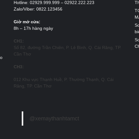
Hotline: 02929.999.999 – 02922.222.223
T
Zalo/Viber: 0822.123456
T
M
Giờ mở cửa:
So
8h – 17h hàng ngày
bi
So
CH1:
Ch
Số 82, đường Trần Chiên, P. Lê Bình, Q. Cái Răng, TP.
Cần Thơ
ao
CH3:
012 Khu vực Thạnh Huề, P. Thường Thạnh, Q. Cái
Răng, TP. Cần Thơ
@xemaythanhtamct