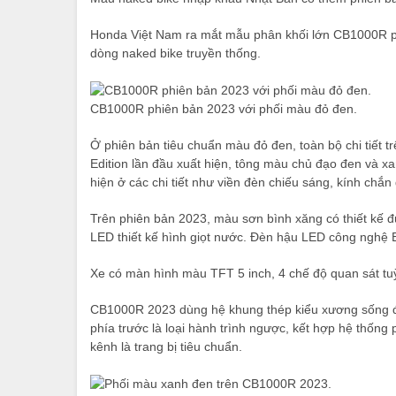
Honda Việt Nam ra mắt mẫu phân khối lớn CB1000R ph
dòng naked bike truyền thống.
CB1000R phiên bản 2023 với phối màu đỏ đen.
Ở phiên bản tiêu chuẩn màu đỏ đen, toàn bộ chi tiế
Edition lần đầu xuất hiện, tông màu chủ đạo đen và xa
hiện ở các chi tiết như viền đèn chiếu sáng, kính chắn
Trên phiên bản 2023, màu sơn bình xăng có thiết kế đư
LED thiết kế hình giọt nước. Đèn hậu LED công nghệ 
Xe có màn hình màu TFT 5 inch, 4 chế độ quan sát tuỳ 
CB1000R 2023 dùng hệ khung thép kiểu xương sống đ
phía trước là loại hành trình ngược, kết hợp hệ thốn
kênh là trang bị tiêu chuẩn.