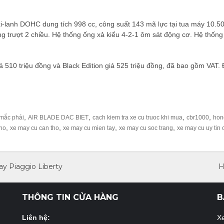
lanh DOHC dung tích 998 cc, công suất 143 mã lực tại tua máy 10.500
ng trượt 2 chiều. Hệ thống ống xả kiểu 4-2-1 ôm sát động cơ. Hệ thốn
510 triệu đồng và Black Edition giá 525 triệu đồng, đã bao gồm VAT. Đạ
,
,
,
,
 mắc phải
AIR BLADE DAC BIET
cach kiem tra xe cu truoc khi mua
cbr1000
hon
,
,
,
,
tho
xe may cu can tho
xe may cu mien tay
xe may cu soc trang
xe may cu uy tin 
ay Piaggio Liberty
H
THÔNG TIN CỬA HÀNG
B
Liên hệ:
X