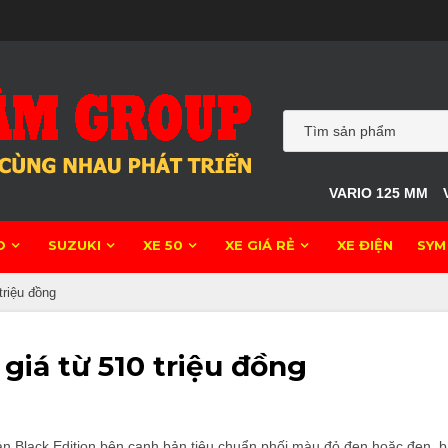
VARIO 125 MM
O
SUZUKI
XE 50
XE GIÁ RẺ
XE ĐIỆN
SYM
triệu đồng
giá từ 510 triệu đồng
 Black Edition bên cạnh bản tiêu chuẩn phối màu đỏ đen hoặc đen, bá