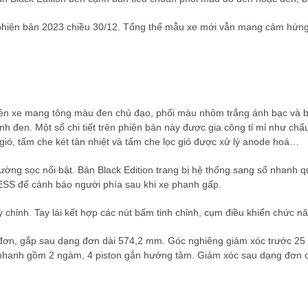
iên bản 2023 chiều 30/12. Tổng thể mẫu xe mới vẫn mang cảm hứng t
t trên xe mang tông màu đen chủ đạo, phối màu nhôm trắng ánh bạc v
nh đen. Một số chi tiết trên phiên bản này được gia công tỉ mỉ như chấ
 gió, tấm che két tản nhiệt và tấm che lọc gió được xử lý anode hoá…
ờng sọc nổi bật. Bản Black Edition trang bị hệ thống sang số nhanh qui
ESS để cảnh báo người phía sau khi xe phanh gấp.
chỉnh. Tay lái kết hợp các nút bấm tinh chỉnh, cụm điều khiển chức năn
ơn, gắp sau dạng đơn dài 574,2 mm. Góc nghiêng giảm xóc trước 25 
g phanh gồm 2 ngàm, 4 piston gắn hướng tâm. Giảm xóc sau dạng đơn c