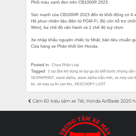
Phối màu xanh đen trên CB1000R 2023.
Sức mạnh của CB1000R 2023 đến từ khối động cơ 4 xi-
Hệ phun nhiên liệu điện tử PGM-Fi. Bộ côn hỗ trợ chố
Wire), ba chế độ vận hành và 1 chế độ tuỳ chọn.
Xe nhập khẩu nguyên chiếc từ Nhật, bản tiêu chuẩn giá 
Cửa hàng xe Phân khối lớn Honda.
Posted in
Chưa Phân Loại
Tagged
5 sai lầm khi dùng xe tay ga dù biết trước nhưng vẫn
,
,
,
VESPAPRINT
wave alpha
wave alpha mẫu mới
xe may can 
,
,
tin
xe may uy tin can tho
XESCOOPY LUOT
Điều
Cầm 60 triệu sắm xe Tết, Honda AirBlade 2020 h
hướng
bài