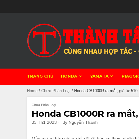
Skip
to
content
TRANG CHỦ
HONDA
YAMAHA
PIAGGI
Home
/
Chưa Phân Loại
/ Honda CB1000R ra mắt, giá từ 510 
Chưa Phân Loại
Honda CB1000R ra mắt, 
03 Th1 2023
By
Nguyễn Thành
Mẫu naked bike nhập khẩu Nhật Bản có thêm phiên bản