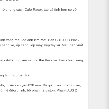
ừ phong cách Cafe Racer, tạo cá tính hơn so với
à bình xăng màu đỏ ánh kim mới. Bản CB1000R Black
u bánh xe, ốp càng, lốp máy, kẹp tay lái. Màu đen xuất
ckshifter, ốp yên sau có thể tháo rời. Đèn chiếu sáng
g tích hợp bên trái.
độ, chiều cao yên 830 mm. Bộ giảm xóc của Showa,
ó thể điều chỉnh, bộ phanh 2 piston. Phanh ABS 2